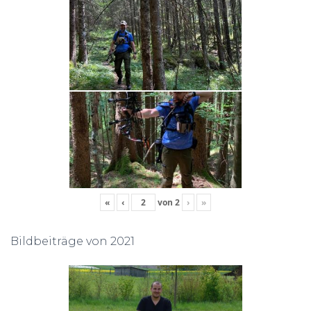
«
‹
von
2
›
»
Bildbeiträge von 2021