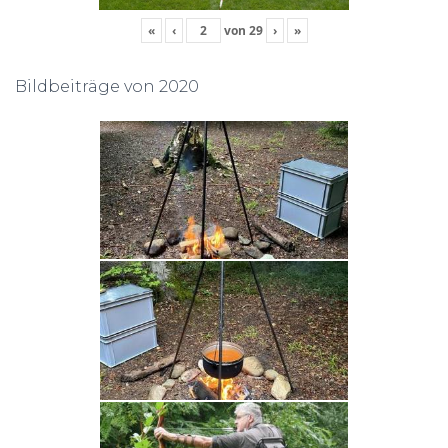
«
‹
von
29
›
»
Bildbeiträge von 2020