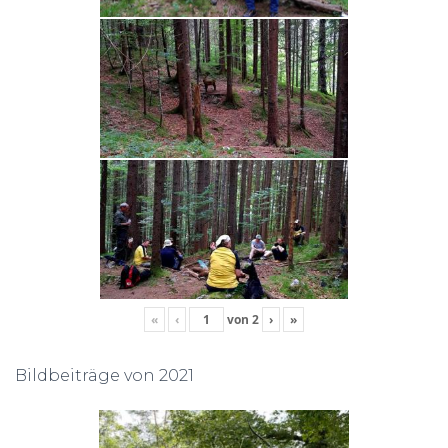
«
‹
von
2
›
»
Bildbeiträge von 2021