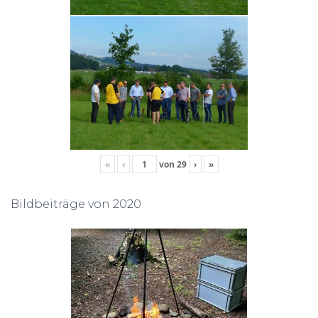
«
‹
von
29
›
»
Bildbeiträge von 2020