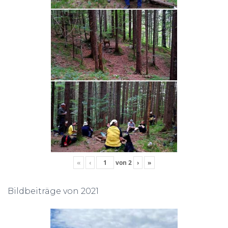
«
‹
von
2
›
»
Bildbeiträge von 2021