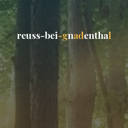
r
e
u
s
s
-
b
e
i
-
g
n
a
d
e
n
t
h
a
l